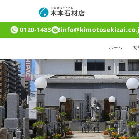
0120-1483-08
info@kimotosekizai.co.
ホーム
初