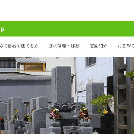
jp
めて墓石を建てる方
墓の修理・移動
霊園紹介
お墓FA